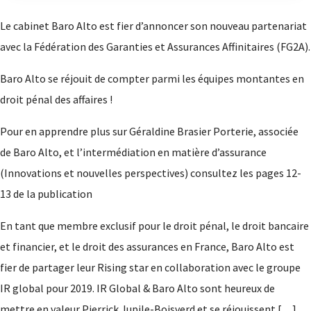
Le cabinet Baro Alto est fier d’annoncer son nouveau partenariat
avec la Fédération des Garanties et Assurances Affinitaires (FG2A).
Baro Alto se réjouit de compter parmi les équipes montantes en
droit pénal des affaires !
Pour en apprendre plus sur Géraldine Brasier Porterie, associée
Qui sommes-nous ?
de Baro Alto, et l’intermédiation en matière d’assurance
(Innovations et nouvelles perspectives) consultez les pages 12-
Expertises
13 de la publication
En tant que membre exclusif pour le droit pénal, le droit bancaire
Réseaux
et financier, et le droit des assurances en France, Baro Alto est
Distinctions
fier de partager leur Rising star en collaboration avec le groupe
IR global pour 2019. IR Global & Baro Alto sont heureux de
mettre en valeur Pierrick Jupile-Boisverd et se réjouissent […]