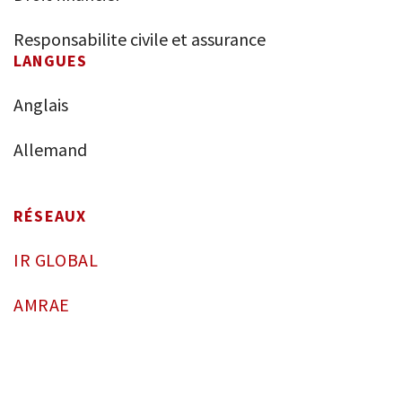
Réseaux
Responsabilite civile et assurance
LANGUES
Distinctions
Anglais
Baro Alto Formation
Allemand
Actualités
RÉSEAUX
Baro Alto Academy
IR GLOBAL
Nous contacter
AMRAE