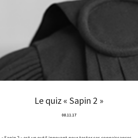
Le quiz « Sapin 2 »
08.11.17
z « Sapin 2 » est un outil innovant pour tester ses connaissances.