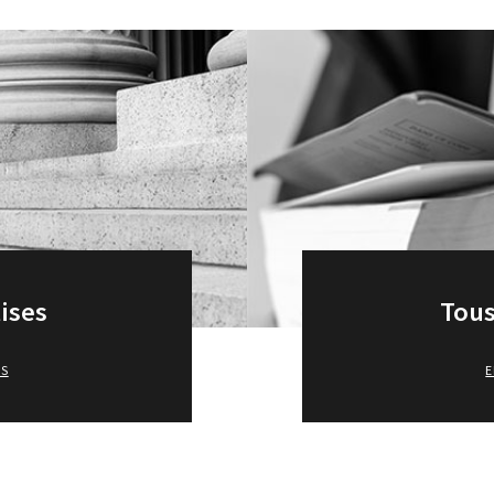
ises
Tous
US
E