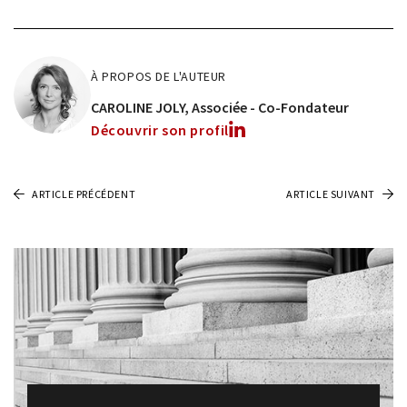
Qui sommes-nous ?
À PROPOS DE L'AUTEUR
Expertises
CAROLINE JOLY
Associée - Co-Fondateur
Découvrir son profil
Réseaux
ARTICLE PRÉCÉDENT
ARTICLE SUIVANT
Distinctions
Baro Alto Formation
Actualités
Baro Alto Academy