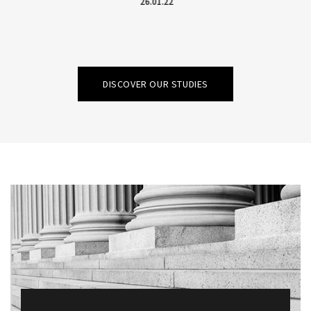
Nous contacter
26.01.22
DISCOVER OUR STUDIES