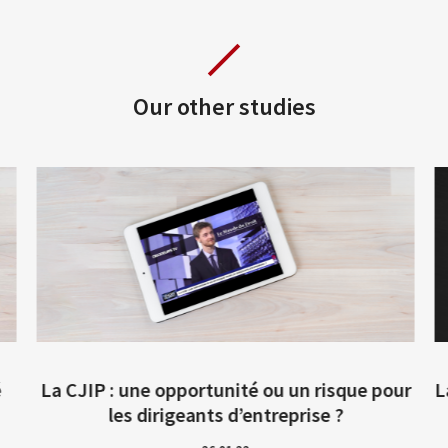
Qui sommes-nous ?
Our other studies
Expertises
Réseaux
Distinctions
Baro Alto Formation
Actualités
La CJIP : une opportunité ou un risque pour
L
Baro Alto Academy
les dirigeants d’entreprise ?