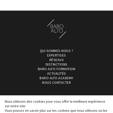
QUI SOMMES-NOUS ?
EXPERTISES
RÉSEAUX
DISTINCTIONS
BARO ALTO FORMATION
ACTUALITÉS
BARO ALTO ACADEMY
NOUS CONTACTER
Nous utilisons des cookies pour vous offrir la meilleure expérience
sur notre site.
Vous pouvez en savoir plus sur les cookies que nous utilisons ou les
©2017-21 Copyright Baro Alto, cabinet d'avocats d'affaires