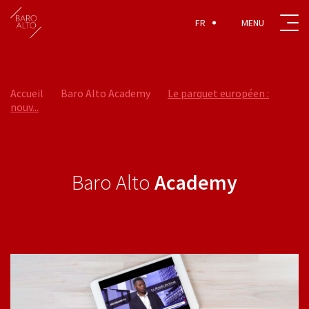
FR
Accueil
Baro Alto Academy
Le parquet européen :
nouv...
Baro Alto
Academy