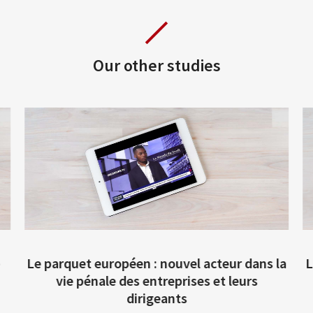
Qui sommes-nous ?
Our other studies
Expertises
Réseaux
Distinctions
Baro Alto Formation
Actualités
Le parquet européen : nouvel acteur dans la
L
Baro Alto Academy
vie pénale des entreprises et leurs
dirigeants