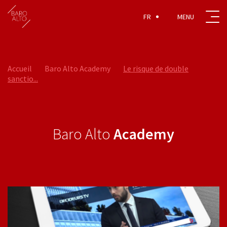
FR
Accueil
Baro Alto Academy
Le risque de double
sanctio...
Baro Alto
Academy