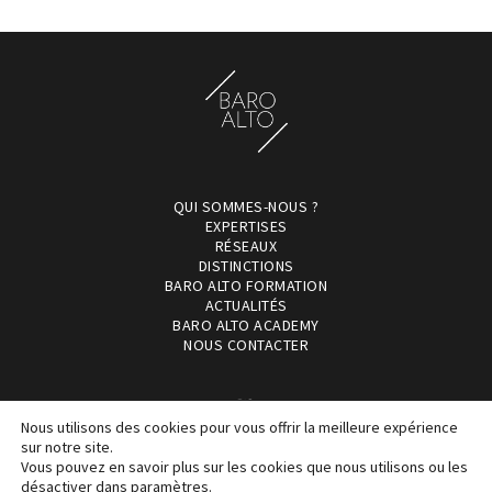
QUI SOMMES-NOUS ?
EXPERTISES
RÉSEAUX
DISTINCTIONS
BARO ALTO FORMATION
ACTUALITÉS
BARO ALTO ACADEMY
NOUS CONTACTER
Nous utilisons des cookies pour vous offrir la meilleure expérience
sur notre site.
Vous pouvez en savoir plus sur les cookies que nous utilisons ou les
©2017-21 Copyright Baro Alto, cabinet d'avocats d'affaires
Conditions générales d’utilisation
Mentions légales
désactiver dans
paramètres
.